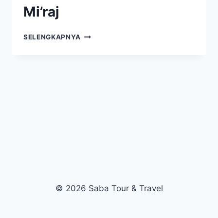
Mi’raj
MENGENAL
SELENGKAPNYA
BAITUL
MAQDIS:
TEMPAT
RASULULLAH
ISRA’
MI’RAJ
© 2026 Saba Tour & Travel