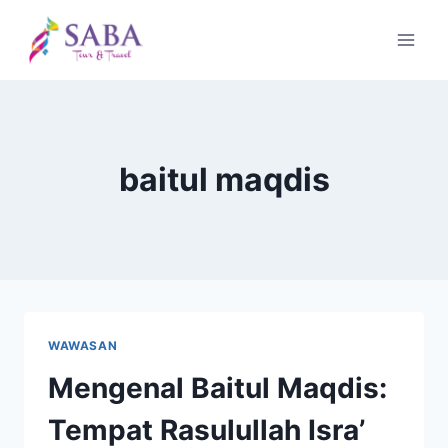
Skip
to
content
baitul maqdis
WAWASAN
Mengenal Baitul Maqdis:
Tempat Rasulullah Isra’